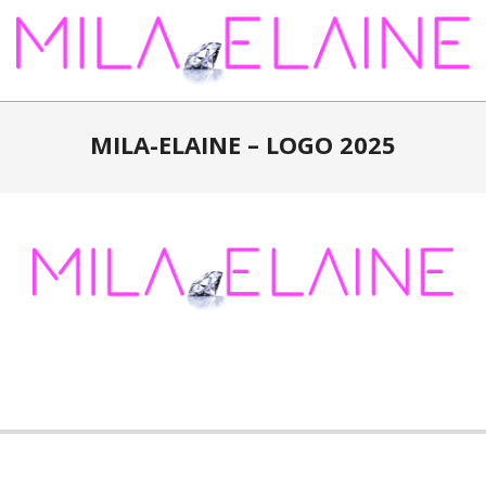
Skip
to
content
MILA-
ELAINE
MILA-ELAINE – LOGO 2025
2025-
05-
27