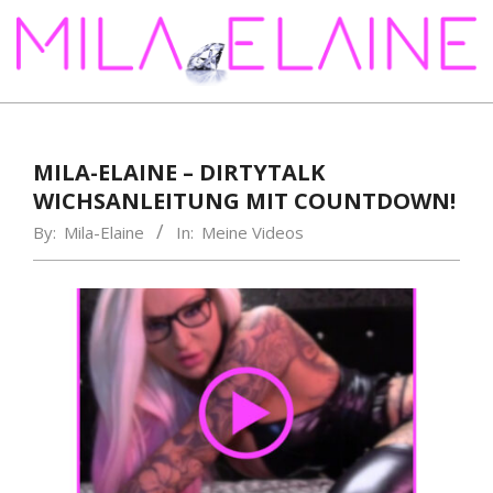
Skip
to
content
MILA-
ELAINE
MILA-ELAINE – DIRTYTALK
WICHSANLEITUNG MIT COUNTDOWN!
By:
Mila-Elaine
In:
Meine Videos